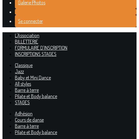
Galerie Photos
Se connecter
L'Association
BILLETTERIE
FORMULAIRE D'INSCRIPTION
INSCRIPTIONS STAGES
Classique
Jazz
Baby et Mini Dance
All styles
Barre à terre
Pilate et Body balance
STAGES
Adhésion
Cours de danse
Barre à terre
Pilate et Body balance