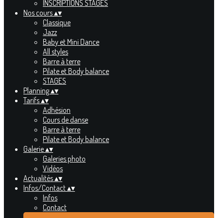
INSCRIPTIONS STAGES
Nos cours
▴
▾
Classique
Jazz
Baby et Mini Dance
All styles
Barre à terre
Pilate et Body balance
STAGES
Planning
▴
▾
Tarifs
▴
▾
Adhésion
Cours de danse
Barre à terre
Pilate et Body balance
Galerie
▴
▾
Galeries photo
Vidéos
Actualités
▴
▾
Infos/Contact
▴
▾
Infos
Contact