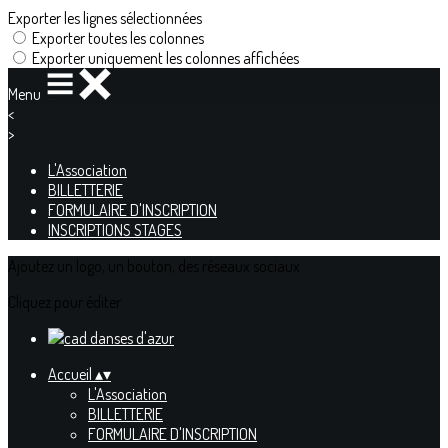
Exporter les lignes sélectionnées
Exporter toutes les colonnes
Exporter uniquement les colonnes affichées
Menu
<
>
L'Association
BILLETTERIE
FORMULAIRE D'INSCRIPTION
INSCRIPTIONS STAGES
Ajoutez un logo, un bouton, des réseaux sociaux
Cliquez pour éditer
Accueil
▴
▾
L'Association
BILLETTERIE
FORMULAIRE D'INSCRIPTION