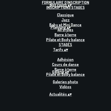
FORMULAIRE D'INSCRIPTION
Nos cours
▴
▾
INSCRIPTIONS STAGES
Classique
Jazz
Baby et Mini Dance
Planning
▴
▾
All styles
Barre à terre
Pilate et Body balance
STAGES
Tarifs
▴
▾
Adhésion
Cours de danse
Barre à terre
Galerie
▴
▾
Pilate et Body balance
Galeries photo
Vidéos
Actualités
▴
▾