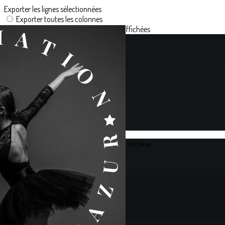
Exporter les lignes sélectionnées
Exporter toutes les colonnes
Exporter uniquement les colonnes affichées
Menu
<
>
L'Association
BILLETTERIE
FORMULAIRE D'INSCRIPTION
INSCRIPTIONS STAGES
Ajoutez un logo, un bouton, des réseaux sociaux
Cliquez pour éditer