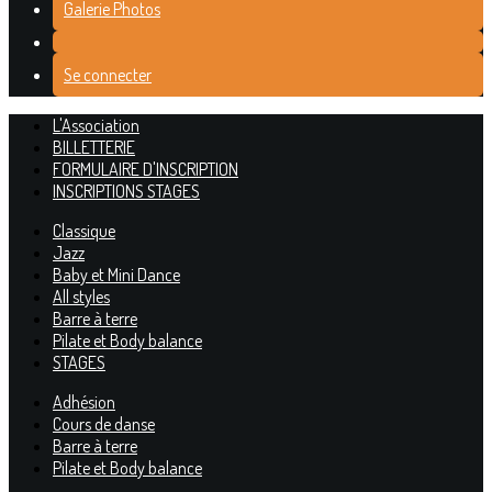
Galerie Photos
Se connecter
L'Association
BILLETTERIE
FORMULAIRE D'INSCRIPTION
INSCRIPTIONS STAGES
Classique
Jazz
Baby et Mini Dance
All styles
Barre à terre
Pilate et Body balance
STAGES
Adhésion
Cours de danse
Barre à terre
Pilate et Body balance