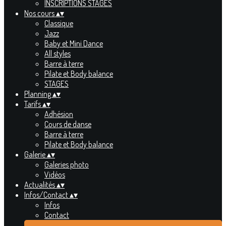
INSCRIPTIONS STAGES
Nos cours
▴
▾
Classique
Jazz
Baby et Mini Dance
All styles
Barre à terre
Pilate et Body balance
STAGES
Planning
▴
▾
Tarifs
▴
▾
Adhésion
Cours de danse
Barre à terre
Pilate et Body balance
Galerie
▴
▾
Galeries photo
Vidéos
Actualités
▴
▾
Infos/Contact
▴
▾
Infos
Contact