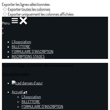
Exporter les lignes sélectionnées
Exporter toutes les colonnes
Exporter uniquement les colonnes affichées
Menu
<
>
L'Association
BILLETTERIE
FORMULAIRE D'INSCRIPTION
INSCRIPTIONS STAGES
Ajoutez un logo, un bouton, des réseaux sociaux
Cliquez pour éditer
Accueil
▴
▾
L'Association
BILLETTERIE
FORMULAIRE D'INSCRIPTION